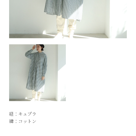
経：キュプラ
緯：コットン